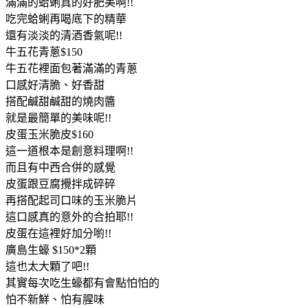
滿滿的蛤蜊真的好肥美啊!!
吃完蛤蜊再喝底下的精華
還有淡淡的清酒香氣呢!!
牛五花青蔥$150
牛五花裡面包著滿滿的青蔥
口感好清脆、好香甜
搭配鹹甜鹹甜的燒肉醬
就是最簡單的美味呢!!
皮蛋玉米脆皮$160
這一道根本是創意料理啊!!
而且有中西合併的感覺
皮蛋跟豆腐攪拌成碎碎
再搭配起司口味的玉米脆片
這口感真的意外的合拍耶!!
皮蛋在這裡好加分喲!!
廣島生蠔 $150*2顆
這也太大顆了吧!!
其實每次吃生蠔都有會點怕怕的
怕不新鮮、怕有腥味