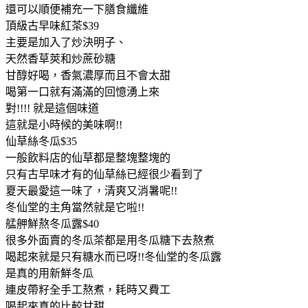
還可以順便補充一下膳食纖維
頂級古早味紅茶$39
主要是加入了炒決明子、
天然香草莢和炒蔗砂糖
甘醇好喝，香氣濃厚而且不會太甜
喝第一口就有滿滿的回憶湧上來
對!!!! 就是這個味道
這就是小時候的美味啊!!
仙草絲冬瓜$35
一般飲料店的仙草都是整塊整塊的
只有古早味才有的仙草絲已經很少看到了
夏天最愛這一味了，清爽又消暑呢!!
冬仙堂的主角當然就是它啦!!
艋舺鮮熬冬瓜露$40
很多外面賣的冬瓜茶都是用冬瓜糖下去熬煮
喝起來就是只有糖水而已呀!!冬仙堂的冬瓜露
是真的用新鮮冬瓜
連皮帶籽全手工熬煮，耗時又費工
喝起來真的比較甘甜