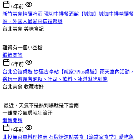
6年前
新竹美食精釀啤酒 現切牛排餐酒館【城咖】城咖牛排精釀餐
廳，外國人最愛來這裡聚餐
台北美食
美味食記
難得有一個小空檔
繼續閱讀
6年前
台北公館桌遊 捷運古亭站【貳家7Plus桌遊】雨天室內活動，
邊玩桌遊還有泡麵、吐司、飲料、冰淇淋吃到飽
台北美食
收藏嗜好
最近，天氣不是熱到爆就是下雷雨
一離開冷氣房就狂流汗
繼續閱讀
6年前
北投無菜單料理推薦 石牌捷運站美食【漁當家食堂】愛吃魚