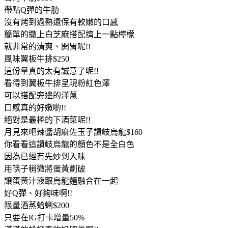
帶點Q彈的牛肋
沒有烤到過熟還保有軟嫩的口感
簡單的撒上白芝麻搭配擠上一點檸檬
就非常的清爽、開胃呢!!
風味翼板牛排$250
這份量真的太有誠意了呢!!
看得到翼板牛排呈現粉紅色澤
可以搭配旁邊的洋蔥
口感真的好嫩喲!!
絕對是最棒的下酒菜呢!!
月見來吧辣醬胡麻佐玉子讚岐烏龍$160
你看看這讚岐烏龍的顏色不是全白色
因為已經有先炒到入味
用筷子稍微將蛋黃劃破
讓蛋黃汁液跟烏龍麵融合在一起
好Q彈、好夠味啊!!
限量酒蒸蛤蜊$200
只要在IG打卡增量50%