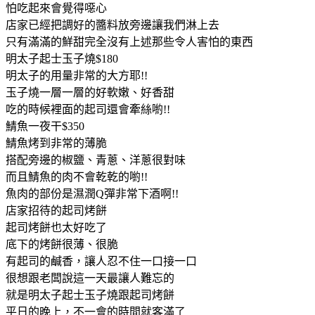
怕吃起來會覺得噁心
店家已經把調好的醬料放旁邊讓我們淋上去
只有滿滿的鮮甜完全沒有上述那些令人害怕的東西
明太子起士玉子燒$180
明太子的用量非常的大方耶!!
玉子燒一層一層的好軟嫩、好香甜
吃的時候裡面的起司還會牽絲喲!!
鯖魚一夜干$350
鯖魚烤到非常的薄脆
搭配旁邊的椒鹽、青蔥、洋蔥很對味
而且鯖魚的肉不會乾乾的喲!!
魚肉的部份是濕潤Q彈非常下酒啊!!
店家招待的起司烤餅
起司烤餅也太好吃了
底下的烤餅很薄、很脆
有起司的鹹香，讓人忍不住一口接一口
很想跟老闆說這一天最讓人難忘的
就是明太子起士玉子燒跟起司烤餅
平日的晚上，不一會的時間就客滿了