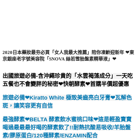
2020日本藥妝最夯必買「女人我最大推薦」陪你凍齡迎新年 ❤東
京銀座老字號美容院「SNOVA 絲若雪胎盤素精華液」❤
出國旅遊必備-含沖繩珍貴的「水雲褐藻成分」一天吃
五餐也不會變胖的秘密❤快朝酵素❤首購半價超優惠
旅遊必備❤Kiratto White 極致美齒亮白牙膏❤瓦解色
斑，讓笑容更有自信
最強酵素❤BELTA 酵素飲水蜜桃口味❤這是輕盈寶寶
喝過最最最好喝的酵素飲了!!耐熱抗酸易吸收/羊胎盤
素/膠原蛋白/120種酵素/ENZAMIN配合