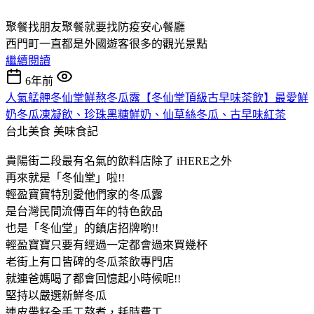
聚餐找朋友聚餐就要找防疫安心餐廳
西門町一直都是外國遊客很多的觀光景點
繼續閱讀
6年前
人氣艋舺冬仙堂鮮熬冬瓜露【冬仙堂頂級古早味茶飲】最愛鮮
奶冬瓜凍凝飲、珍珠黑糖鮮奶、仙草絲冬瓜、古早味紅茶
台北美食
美味食記
貴陽街二段最有名氣的飲料店除了 iHERE之外
再來就是「冬仙堂」啦!!
輕盈寶寶特別愛他們家的冬瓜露
是台灣民間流傳百年的特色飲品
也是「冬仙堂」的鎮店招牌喲!!
輕盈寶寶只要有經過一定都會過來買幾杯
老街上有口皆碑的冬瓜茶飲專門店
就連爸媽喝了都會回憶起小時候呢!!
堅持以嚴選新鮮冬瓜
連皮帶籽全手工熬煮，耗時費工