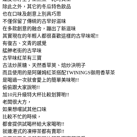
除此之外，其它的冬瓜特色飲品
也在口味及創意上別具巧思
不僅保留了傳統的古早好滋味
在多款創意的融合，蹦出了新滋味
其實現在的年輕人都很喜歡這樣的古早味呢!!
有復古、文青的感覺
艋舺老街的古早味
古早味紅茶有三寶
古法炒蔗糖、天然香草莢、焙炒決明子
而且使用的是阿薩姆紅茶搭配TWININGS御用香草茶
是喝過一次就會愛上的簡單美味喲!!
偷偷跟大家說喲!!
加10元升級特大杯比較划算喲!!
老闆很大方，
如果想嚐試其他口味
比較不忙的時候，
都會提供試喝杯給大家喝喲!!
就連港式的凍檸茶都有賣耶!!