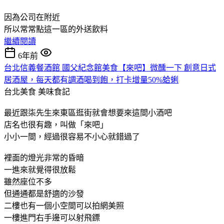
因為公司在附近
所以常常點這一區的外送飲料
繼續閱讀
6年前
台北信義餐酒館 國父紀念館美食【來吧】微醺一下 創意日式
居酒屋，每天都有調酒喝到飽，打卡增量50%蛤蜊
台北美食
美味食記
最近跟柒先生來東區逛街就會想要來這間小酒吧
店名也很有趣，叫做「來吧」
小小一間，經過很容易不小心就錯過了
裡面的燈光非常的昏暗
一進來就覺得很放鬆
雖然座位不多
但通通都是舒適的沙發
二樓也有一個小空間可以拍網美照
一樓進門右手邊可以射飛鏢