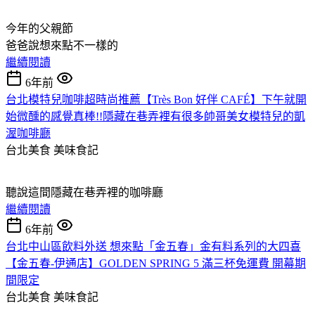
今年的父親節
爸爸說想來點不一樣的
繼續閱讀
6年前
台北模特兒咖啡超時尚推薦【Très Bon 好伴 CAFÉ】下午就開
始微醺的感覺真棒!!隱藏在巷弄裡有很多帥哥美女模特兒的凱
渥咖啡廳
台北美食
美味食記
聽說這間隱藏在巷弄裡的咖啡廳
繼續閱讀
6年前
台北中山區飲料外送 想來點「金五春」金有料系列的大四喜
【金五春-伊通店】GOLDEN SPRING 5 滿三杯免運費 開幕期
間限定
台北美食
美味食記