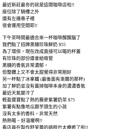
最近新莊最夯的就是這間咖啡店啦!!
座位除了騎樓之外
還有左邊巷子裡
很會運用空間耶!!
下午茶時間最適合來一杯咖啡醒醒腦了
我們點了招牌黑糖珍珠鮮奶 $55
為了環保，現在改成直接可以喝的杯蓋
有珍珠的部份還會給吸管
黑糖的香氣非常濃郁，
但整體上又不會太甜覺得非常剛好
另一杯點了冰拿鐵 (最後面有漸層的那杯)
加了鮮奶並沒有蓋掉咖啡本身的濃濃香氣
最近天氣變冷了
輕盈寶寶點了熱的蕎麥紫薯奶茶 $75
紫薯有點像地瓜跟芋頭生的小孩
沒有太多的香料，非常天然
熱熱喝 ~ 好溫暖啊!!
看店員在製作舒芙蕾的過程也太療癒了啦!!