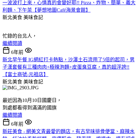
一波波打上來，心情真的會變好耶!! Pizza、炸物、簡單、義大
利麵、下午茶【夢想地圖Café海景會館】
新北美食
美味食記
忙錄的台北人，
繼續閱讀
6年前
新北早午餐 IG網紅打卡熱點，沙瀑土石流用了5倍的起司，男
子漢套餐有三種肉肉+極辣泡麵+皮蛋臭豆腐，真的超浮誇!!
【富士商號-元祖店】
新北美食
美味食記
最近因為10月10日國慶日，
到處都看得到滿滿的國旗
繼續閱讀
6年前
新莊美食 - 網美文青最愛的麵店，有古早味排骨便當、麻辣水