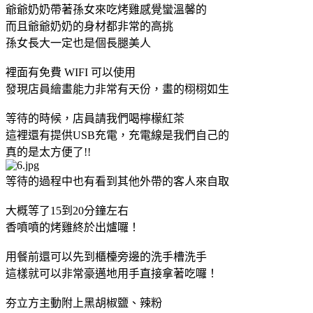
爺爺奶奶帶著孫女來吃烤雞感覺蠻溫馨的
而且爺爺奶奶的身材都非常的高挑
孫女長大一定也是個長腿美人
裡面有免費 WIFI 可以使用
發現店員繪畫能力非常有天份，畫的栩栩如生
等待的時候，店員請我們喝檸檬紅茶
這裡還有提供USB充電，充電線是我們自己的
真的是太方便了!!
等待的過程中也有看到其他外帶的客人來自取
大概等了15到20分鐘左右
香噴噴的烤雞終於出爐囉！
用餐前還可以先到櫃檯旁邊的洗手槽洗手
這樣就可以非常豪邁地用手直接拿著吃囉！
夯立方主動附上黑胡椒鹽、辣粉