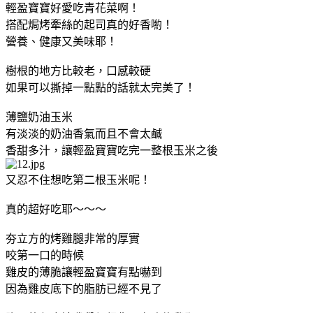
輕盈寶寶好愛吃青花菜啊！
搭配焗烤牽絲的起司真的好香喲！
營養、健康又美味耶！
樹根的地方比較老，口感較硬
如果可以撕掉一點點的話就太完美了！
薄鹽奶油玉米
有淡淡的奶油香氣而且不會太鹹
香甜多汁，讓輕盈寶寶吃完一整根玉米之後
又忍不住想吃第二根玉米呢！
真的超好吃耶～～～
夯立方的烤雞腿非常的厚實
咬第一口的時候
雞皮的薄脆讓輕盈寶寶有點嚇到
因為雞皮底下的脂肪已經不見了