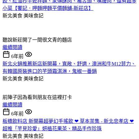
餃、紅油抄手乾拌麵、家傳酥肉、豬舌頭、嘴邊肉，還有超多
小菜【饗記．呷麵呷麵平價麵舖-新莊店】
新北美食
美味食記
聽說新莊開了一間很文青的麵店
繼續閱讀
6年前
新北火鍋推薦新店新開幕，寬敞、舒適，澳洲和牛M12菲力、
有韓國原裝進口的芋頭霜淇淋，鬼椒一番鍋
新北美食
美味食記
前陣子因為看到朋友在這裡打卡
繼續閱讀
6年前
板橋飲料店 新開幕超夢幻手搖飲 ❤ 草本茶集 - 新北忠孝店 ❤
超推「芋見珍愛」妍植花果茶、精品手作珍珠
新北美食
美味食記