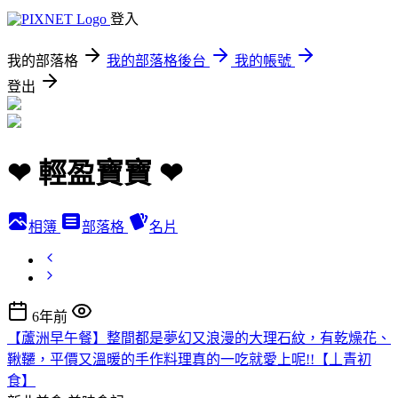
登入
我的部落格
我的部落格後台
我的帳號
登出
❤ 輕盈寶寶 ❤
相簿
部落格
名片
6年前
【蘆洲早午餐】整間都是夢幻又浪漫的大理石紋，有乾燥花、
鞦韆，平價又溫暖的手作料理真的一吃就愛上呢!!【丄青初
食】