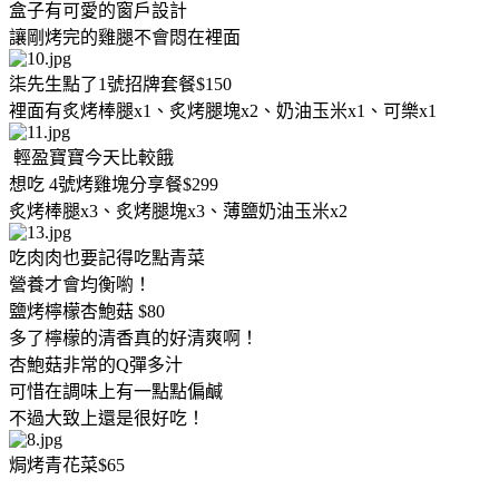
盒子有可愛的窗戶設計
讓剛烤完的雞腿不會悶在裡面
柒先生點了1號招牌套餐$150
裡面有炙烤棒腿x1、炙烤腿塊x2、奶油玉米x1、可樂x1
輕盈寶寶今天比較餓
想吃 4號烤雞塊分享餐$299
炙烤棒腿x3、炙烤腿塊x3、薄鹽奶油玉米x2
吃肉肉也要記得吃點青菜
營養才會均衡喲！
鹽烤檸檬杏鮑菇 $80
多了檸檬的清香真的好清爽啊！
杏鮑菇非常的Q彈多汁
可惜在調味上有一點點偏鹹
不過大致上還是很好吃！
焗烤青花菜$65