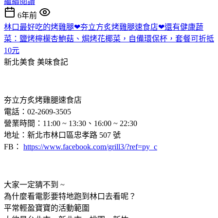
繼續閱讀
6年前
林口最好吃的烤雞腿❤夯立方炙烤雞腿速食店❤還有健康蔬
菜：鹽烤檸檬杏鮑菇、焗烤花椰菜，自備環保杯，套餐可折抵
10元
新北美食
美味食記
夯立方炙烤雞腿速食店
電話：02-2609-3505
營業時間：11:00 ~ 13:30、16:00 ~ 22:30
地址：新北市林口區忠孝路 507 號
FB：
https://www.facebook.com/grill3/?ref=py_c
大家一定猜不到 ~
為什麼看電影要特地跑到林口去看呢？
平常輕盈寶寶的活動範圍