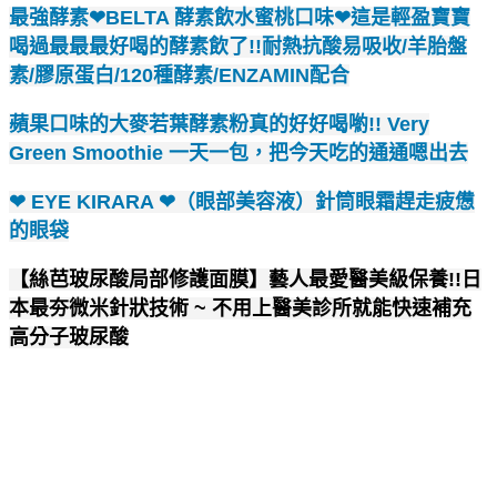
最強酵素❤BELTA 酵素飲水蜜桃口味❤這是輕盈寶寶
喝過最最最好喝的酵素飲了!!耐熱抗酸易吸收/羊胎盤
素/膠原蛋白/120種酵素/ENZAMIN配合
蘋果口味的大麥若葉酵素粉真的好好喝喲!! Very
Green Smoothie 一天一包，把今天吃的通通嗯出去
❤ EYE KIRARA ❤（眼部美容液）針筒眼霜趕走疲憊
的眼袋
【絲芭玻尿酸局部修護面膜】藝人最愛醫美級保養!!日
本最夯微米針狀技術 ~ 不用上醫美診所就能快速補充
高分子玻尿酸