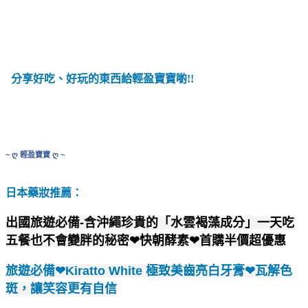
分享好吃、好玩的東西
給輕盈寶寶喲!!
~ ღ 輕盈寶寶 ღ ~
日本藥妝推薦：
出國旅遊必備-含沖繩珍貴的「水雲褐藻成分」一天吃
五餐也不會變胖的秘密❤快朝酵素❤首購半價超優惠
旅遊必備❤Kiratto White 極致美齒亮白牙膏❤瓦解色
斑，讓笑容更有自信