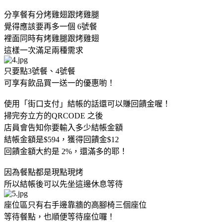
分享餐有分烤雞翅跟烤雞腿
覺得應該要再多一個 6號餐
裡面同時有烤雞腿跟烤雞翅
這樣一次滿足兩種需求
只要點3號餐、4號餐
可享有飲品買一送一的優惠喲！
使用「街口支付」結帳的話還可以賺回饋金喔！
掃完夯立方的QRCODE 之後
店員會告知你要輸入多少結帳金額
結帳金額是$594，獲得回饋金$12
回饋金額大約是 2%，還滿多的耶！
因為餐點都是現點現烤
所以結帳後可以先坐這邊休息等待
座位區只有右手邊靠牆的高腳椅三個座位
等待餐點，也順便等待座位囉！