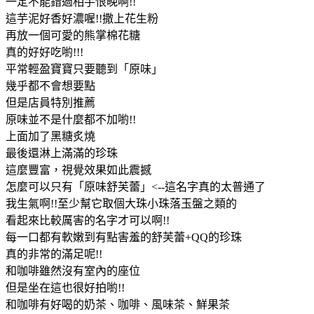
一定不能錯過相芋恨晚啊!!
這芋泥好香好濃喔!!撒上花生粉
再放一個可愛的熊掌棉花糖
真的好好吃喲!!!
平常輕盈寶寶只要聽到「原味」
幾乎都不會想要點
但是店員特別推薦
原味並不是什麼都不加喲!!
上面加了黑糖炙燒
最後還淋上滿滿的珍珠
這麼豐富，視覺效果如此震撼
怎麼可以只有「原味舒芙蕾」<--這名字真的太普通了
我生氣啊!!至少幫它取個大珠小珠落玉盤之類的
看起來比較厲害的名字才可以啊!!
每一口都有軟嫩到有點害羞的舒芙蕾+QQ的珍珠
真的非常的滿足呢!!
和咖啡雖然沒有室內的座位
但是坐在這也很好拍喲!!
和咖啡有好喝的奶茶、咖啡、風味茶、鮮果茶