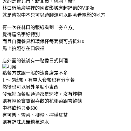
大約是台北市、新北市、桃園、新竹
林口昕境廣場裡的國賓影城有超舒適的VIP廳
就是傳說中不只可以蹺腳還可以躺著看電影的地方
有一次在林口的報紙看到「夯立方」
覺得這名字好特別
而且自備餐具和環保杯每套餐可折抵$10
馬上拍照存在口袋裡
店外面的裝潢有一點像日式料理
點餐方式跟一般的速食店差不多
1 ～ 5號餐，有單人套餐也有分享餐
然後也可以另外單點小東西
發現裡面餐點通通都是烤物，沒有炸物
還有輕盈寶寶很喜歡的花椰菜跟杏鮑菇
中杯飲料只要$30
有可樂、雪碧、柳橙、檸檬紅茶
還有舒味思無糖氣泡水