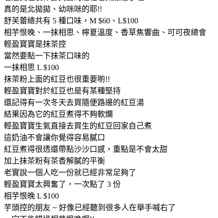
真的是北拋拋、幼咪咪的耶!!
舒芙蕾總共有 5 種口味，M $60、L$100
相芋恨晚、一抹相思、檸夏溫度、香草焦響曲、可可夜總會
輕盈寶寶是抹茶控
當然要點一下抹茶口味的
一抹相思 L $100
抹茶粉上面的紅豆也很重要喲!!
輕盈寶寶對於紅豆也是有某種堅持
還記得有一次冬天去買隨便路邊的紅豆湯
結果因為它的紅豆煮得不夠軟爛
輕盈寶寶生氣直接去買生的紅豆回家自己煮
這奶油不會讓你覺得容易膩口
紅豆煮得很透還帶點沙沙口感，重點是不會太甜
加上抹茶粉有茶香解膩的平衡
老實說一個人吃一份就已經非常足夠了
輕盈寶寶太興奮了，一次點了 3 份
相芋恨晚 L $100
芋頭控的朋友 ~ 好像已經聽到很多人在舉手喊右了