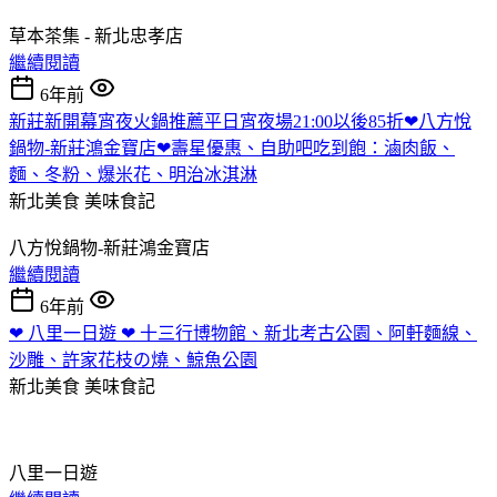
草本茶集 - 新北忠孝店
繼續閱讀
6年前
新莊新開幕宵夜火鍋推薦平日宵夜場21:00以後85折❤八方悅
鍋物-新莊鴻金寶店❤壽星優惠、自助吧吃到飽：滷肉飯、
麵、冬粉、爆米花、明治冰淇淋
新北美食
美味食記
八方悅鍋物-新莊鴻金寶店
繼續閱讀
6年前
❤ 八里一日遊 ❤ 十三行博物館、新北考古公園、阿軒麵線、
沙雕、許家花枝の燒、鯨魚公園
新北美食
美味食記
八里一日遊