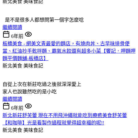
新北美食
美味食記
是不是很多人都想問第一個字怎麼唸
繼續閱讀
6年前
板橋美食 - 網美文青最愛的麵店，有燒肉丼、古早味排骨便
當、紅油抄手乾拌麵、霸氣水餃還有超多小菜【饗記．呷麵呷
麵平價麵舖-板橋店】
新北美食
美味食記
自從上次在新莊吃過之後就深深愛上
家人也說雖然吃的是小吃
繼續閱讀
6年前
新北新莊舒芙蕾 現在不用飛沖繩就能吃到療癒美食舒芙蕾
【和咖啡】光是看製作過程就覺得超幸福的呢!!
新北美食
美味食記