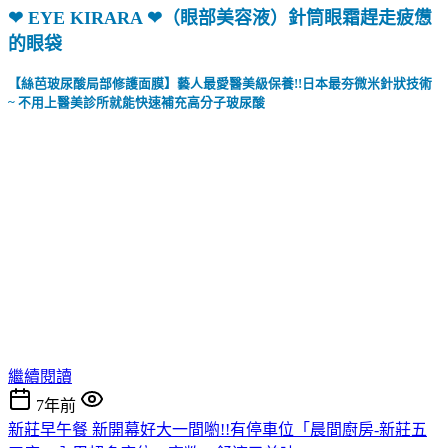
❤ EYE KIRARA ❤（眼部美容液）針筒眼霜趕走疲憊
的眼袋
【絲芭玻尿酸局部修護面膜】藝人最愛醫美級保養!!日本最夯微米針狀技術
~ 不用上醫美診所就能快速補充高分子玻尿酸
繼續閱讀
7年前
新莊早午餐 新開幕好大一間喲!!有停車位「晨間廚房-新莊五