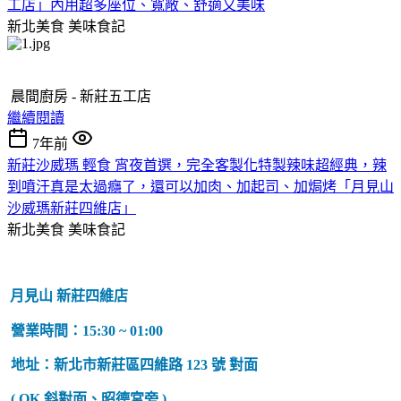
工店」內用超多座位、寬敞、舒適又美味
新北美食
美味食記
晨間廚房 - 新莊五工店
繼續閱讀
7年前
新莊沙威瑪 輕食 宵夜首選，完全客製化特製辣味超經典，辣
到噴汗真是太過癮了，還可以加肉、加起司、加焗烤「月見山
沙威瑪新莊四維店」
新北美食
美味食記
月見山 新莊四維店
營業時間：15:30 ~ 01:00
地址：新北市新莊區四維路 123 號 對面
( OK 斜對面、昭德宮旁 )