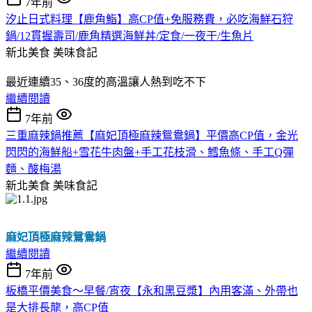
7年前
汐止日式料理【鹿角鮨】高CP值+免服務費，必吃海鮮石狩
鍋/12貫握壽司/鹿角精選海鮮丼/定食/一夜干/生魚片
新北美食
美味食記
最近連續35、36度的高溫讓人熱到吃不下
繼續閱讀
7年前
三重麻辣鍋推薦【麻妃頂極麻辣鴛鴦鍋】平價高CP值，金光
閃閃的海鮮船+雪花牛肉盤+手工花枝滑、鱈魚條、手工Q彈
麵、酸梅湯
新北美食
美味食記
麻妃頂極麻辣鴛鴦鍋
繼續閱讀
7年前
板橋平價美食～早餐/宵夜【永和黑豆漿】內用客滿、外帶也
是大排長龍，高CP值