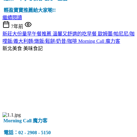
輕盈寶寶推薦給大家喲!!
繼續閱讀
7年前
新莊大份量早午餐推薦 溫馨又舒適的吃早餐 歐姆蕾/帕尼尼/咖
哩飯/義大利麵/燉飯/鬆餅/奶昔/咖啡 Morning Call 魔力客
新北美食
美味食記
Morning Call 魔力客
電話：02 - 2908 - 5150