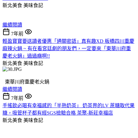
新北美食
美味食記
繼續閱讀
7年前
輕盈寶寶要送讀者優惠「通關密語」真有趣XD 板橋四川重慶
麻辣火鍋 ~ 有在看宮廷劇的朋友們，一定要來「東華川府重
慶老火鍋」過過癮啊!!
新北美食
美味食記
東華川府重慶老火鍋
繼續閱讀
7年前
手搖飲必喝有幸福感的「半熟奶茶」 奶茶界的LV 蔗糖取代果
糖，吸管杯子都有經SGS檢驗合格 茶聚-新莊幸福店
新北美食
美味食記