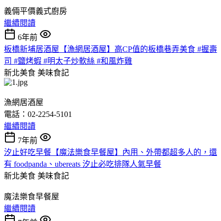
義倆平價義式廚房
繼續閱讀
6年前
板橋新埔居酒屋【漁網居酒屋】高CP值的板橋巷弄美食 #握壽
司 #鹽烤蝦 #明太子炒軟絲 #和風炸雞
新北美食
美味食記
漁網居酒屋
電話：02-2254-5101
繼續閱讀
7年前
汐止好吃早餐【魔法樂食早餐屋】內用、外帶都超多人的，還
有 foodpanda、ubereats 汐止必吃排隊人氣早餐
新北美食
美味食記
魔法樂食早餐屋
繼續閱讀