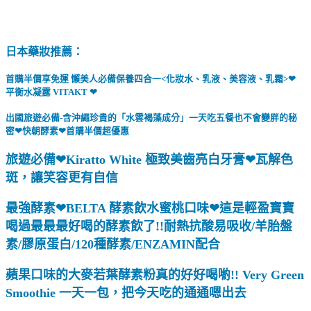
日本藥妝推薦：
首購半價享免運 懶美人必備保養四合一<化妝水、乳液、美容液、乳霜>❤
平衡水凝露 VITAKT ❤
出國旅遊必備-含沖繩珍貴的「水雲褐藻成分」一天吃五餐也不會變胖的秘
密❤快朝酵素❤首購半價超優惠
旅遊必備❤Kiratto White 極致美齒亮白牙膏❤瓦解色
斑，讓笑容更有自信
最強酵素❤BELTA 酵素飲水蜜桃口味❤這是輕盈寶寶
喝過最最最好喝的酵素飲了!!耐熱抗酸易吸收/羊胎盤
素/膠原蛋白/120種酵素/ENZAMIN配合
蘋果口味的大麥若葉酵素粉真的好好喝喲!! Very Green
Smoothie 一天一包，把今天吃的通通嗯出去