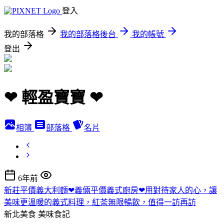
登入
我的部落格
我的部落格後台
我的帳號
登出
❤ 輕盈寶寶 ❤
相簿
部落格
名片
6年前
新莊平價義大利麵❤義倆平價義式廚房❤用對待家人的心，讓
美味更溫暖的義式料理，紅茶無限暢飲，值得一訪再訪
新北美食
美味食記