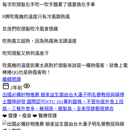
每次吹頭髮右手吹一吹手酸累了還要換左手拿
P牌吹風機的溫度只有冷風跟熱風
女孩們吹頭髮吹冷風會頭痛
吹熱風又超熱，因為熱風無法調溫度
吹完頭髮又熱到滿身汗
吹風機的溫度如果太高對於頭髮來說是一種熱傷害，就像上電
棒捲QQ也是熱傷害喲！
繼續閱讀
2年前
出國必備好物推薦 娘家益生菌由台大潘子明名譽教授與碩博
士團隊研發 國際認可NTU 101專利菌株，不管你是外食上班
族、三餐外食多、敏弱族、銀髮族、全家保健都很適合
❤️ 健康。瘦身 ❤️
醫療保健