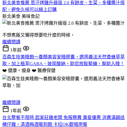
新北美食推薦 思汗烤雞升級版 2.0 有餅皮、生菜、多種醬汁搭
配，避免久候可以線上訂購
新北美食
美味食記
不想煮飯又懶得想要吃什麼的時候，
繼續閱讀
1年前
百森生技美睡飽～養顏美容安睡膠囊，選用義法天然香蜂草萃
取，加上植萃GABA、玻尿酸鈉，助您放鬆緊繃，幫助入睡！
❤️ 健康。瘦身 ❤️
醫療保健
繼續閱讀
1年前
台北聚餐不限時 起家莊雞老闆 免服務費 壽星優惠 消費滿額送
桶仔雞，清酒梅酒喝到飽 卡拉OK歡唱用餐