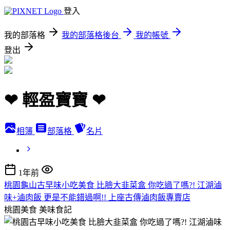
登入
我的部落格
我的部落格後台
我的帳號
登出
❤ 輕盈寶寶 ❤
相簿
部落格
名片
1年前
桃園龜山古早味小吃美食 比臉大韭菜盒 你吃過了嗎?! 江湖滷
味+滷肉飯 更是不能錯過啊!! 上座古傳滷肉飯專賣店
桃園美食
美味食記