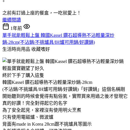
之前有訂過上座的餐盒，一吃就愛上！
繼續閱讀
1年前
單手就能輕鬆上盤 韓國Kassel 鑽石超導熱不沾輕量深炒
鍋-28cm(不沾鍋/不挑爐具/IH爐可用鍋/好讚鍋)
生活時尚用品
收藏嗜好
輕盈寶寶觀望了好久
終於下手了購入這隻
韓國Kassel 鑽石超導熱不沾輕量深炒鍋-28cm
(不沾鍋/不挑爐具/IH爐可用鍋/好讚鍋)「好讚鍋」這個名稱剛
開始聽到的時候會覺得有點俗氣，實際買來用過之後才發現它
真的好讚！完全對得起它的名字
為了安全起見，家裡沒有使用明火烹煮
只有使用電磁爐、微波爐
背面有made in Korea 28cm跟不挑爐具等圖示