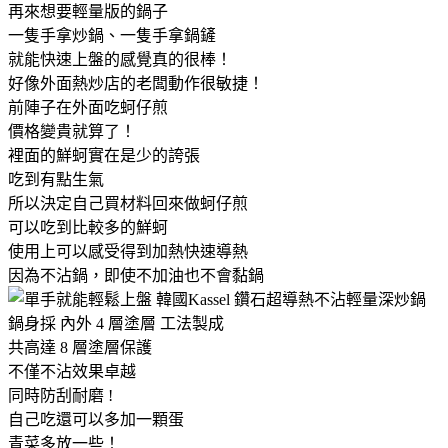
再來想要輕量版的鍋子
一隻手拿炒鍋、一隻手拿鍋鏟
就能快速上盤的感覺真的很棒！
好像外面熱炒店的老闆動作很敏捷！
前陣子在外面吃蚵仔煎
價格變貴就算了！
裡面的鮮蚵實在是少的誇張
吃到有點生氣
所以決定自己買材料回來做蚵仔煎
可以吃到比較多的鮮蚵
使用上可以感受得到加熱快速導熱
因為不沾鍋，即使不加油也不會黏鍋
鍋身採 內外 4 層塗層 工法製成
共高達 8 層塗層保護
不僅不沾效果卓越
同時防刮耐磨 !
自己吃還可以多加一顆蛋
青菜多放一些！