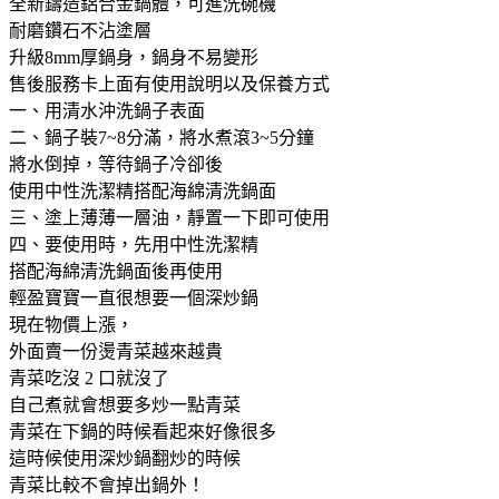
全新鑄造鋁合金鍋體，可進洗碗機
耐磨鑽石不沾塗層
升級8mm厚鍋身，鍋身不易變形
售後服務卡上面有使用說明以及保養方式
一、用清水沖洗鍋子表面
二、鍋子裝7~8分滿，將水煮滾3~5分鐘
將水倒掉，等待鍋子冷卻後
使用中性洗潔精搭配海綿清洗鍋面
三、塗上薄薄一層油，靜置一下即可使用
四、要使用時，先用中性洗潔精
搭配海綿清洗鍋面後再使用
輕盈寶寶一直很想要一個深炒鍋
現在物價上漲，
外面賣一份燙青菜越來越貴
青菜吃沒 2 口就沒了
自己煮就會想要多炒一點青菜
青菜在下鍋的時候看起來好像很多
這時候使用深炒鍋翻炒的時候
青菜比較不會掉出鍋外！