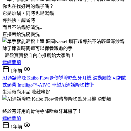
你也在找好用的鍋子嗎？
它是炒鍋，同時也是湯鍋
導熱快、超省時
而且不沾鍋好清洗..
直接丟給洗碗機洗
除了節省時間還可以保養嫩嫩的手
輕盈寶寶發自內心推薦給大家喲！
繼續閱讀
1年前
AI通話降噪 Kaibo Flow骨傳導降噪藍牙耳機 滑動觸控 可調節
式頭帶 Intelligo™-AIVC 卓越Ai通話降噪技術
生活時尚用品
收藏嗜好
終於有好用的骨傳導降噪藍牙耳機了！
繼續閱讀
1年前