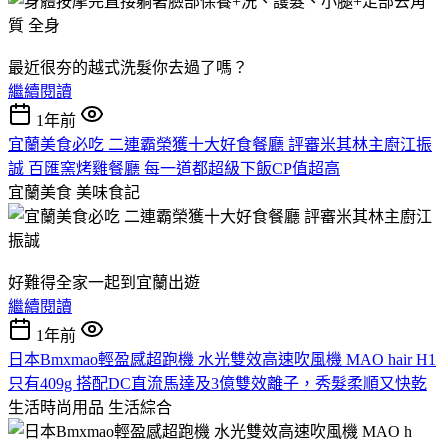
最近很夯的越式洗髮你去過了嗎？
繼續閱讀
1年前
宜蘭美食必吃 二連霸榮獲十大好食餐廳 評審米其林主廚江振
誠 百匯窯烤雞餐廳 每一道都超級下飯CP值超高
宜蘭美食
美味食記
好難得全家一起到宜蘭出遊
繼續閱讀
1年前
日本Bmxmao輕盈感超跑機 水光雙效高速吹風機 MAO hair H1
只有409g 搭配DC直流馬達及3億雙效離子，秀髮柔順又快乾
生活時尚用品
生活綜合