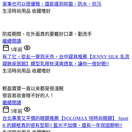
家事也可以很優雅，還能達到抑菌、防水、抗污
生活時尚用品
收藏嗜好
防疫期間，在外面真的要戴好口罩、勤洗手
繼續閱讀
5年前
有了它，從此一覺到天亮，台中寢具推薦【JENNY SILK 名流
寢飾家居館】蝶型乳膠枕清爽透氣，讓你一夜好眠!!
生活時尚用品
收藏嗜好
輕盈寶寶一直以來都是很淺眠
很容易就會睡不好的人！
繼續閱讀
5年前
台北專業又平價的眼鏡推薦【SOLOMAX 快時尚眼鏡】 Sport
B 的鏡框真的很有型耶!! 藍光不加價，還有一年保固期喲!!