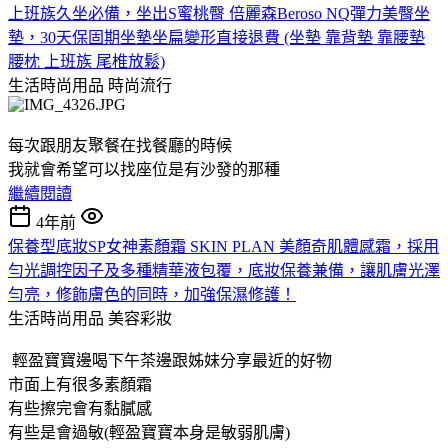
上班族久坐必備，坐出S蜜桃臀 倍麗森Beroso NQ彈力美臀坐
墊，30天保固期坐墊坐扁變形直接退費 (坐墊 靠背墊 靠腰墊
腰枕 上班族 尾椎放鬆)
生活時尚用品
時尚流行
每次跟朋友聚餐在找餐廳的時候
我就會希望可以找座位是有沙發的那種
繼續閱讀
4年前
保養型底妝SP女神素顏霜 SKIN PLAN 美顏奇肌體感霜，採用
勻光調控因子及多種精華液包覆，底妝保養兼備，讓肌膚光澤
勻亮，修飾膚色的同時，加強保濕修護！
生活時尚用品
美容彩妝
輕盈寶寶邊喝下午茶邊跟姊妹分享最近的好物
市面上有很多素顏霜
有些擦完會有黏膩感
有些是會過敏(輕盈寶寶本身是敏弱肌膚)