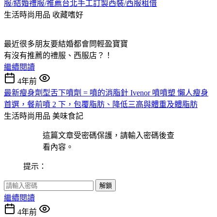
服/結婚禮服/推薦台北手工訂製西裝/西服租借
生活時尚用品
收藏嗜好
最近很多朋友要結婚都會問輕盈寶寶
有沒有推薦的禮服、西服店？！
繼續閱讀
4年前
最新瘦身劑型舌下噴劑 = 噴的消脂針 Ivenor 噴噴塑 懶人瘦身
首選，餐前噴 2 下，包覆脂肪、降低三高與體重及體脂肪
生活時尚用品
美味食記
這篇文章受密碼保護，請輸入密碼後查
看內容。
提示：
解鎖
繼續閱讀
4年前