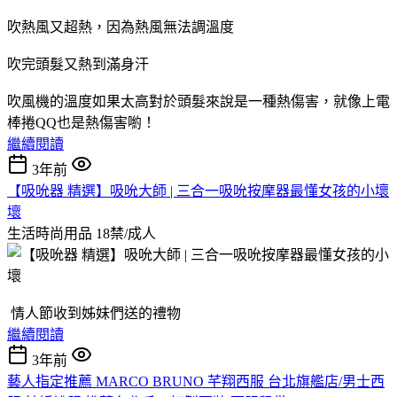
吹熱風又超熱，因為熱風無法調溫度
吹完頭髮又熱到滿身汗
吹風機的溫度如果太高對於頭髮來說是一種熱傷害，就像上電
棒捲QQ也是熱傷害喲！
繼續閱讀
3年前
【吸吮器 精選】吸吮大師 | 三合一吸吮按摩器最懂女孩的小壞
壞
生活時尚用品
18禁/成人
情人節收到姊妹們送的禮物
繼續閱讀
3年前
藝人指定推薦 MARCO BRUNO 芊翔西服 台北旗艦店/男士西