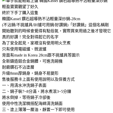
輕盈寶寶觀望了好久
終於下手了購入這隻
韓國Kassel 鑽石超導熱不沾輕量深炒鍋-28cm
(不沾鍋/不挑爐具/IH爐可用鍋/好讚鍋)「好讚鍋」這個名稱剛
開始聽到的時候會覺得有點俗氣，實際買來用過之後才發現它
真的好讚！完全對得起它的名字
為了安全起見，家裡沒有使用明火烹煮
只有使用電磁爐、微波爐
背面有made in Korea 28cm跟不挑爐具等圖示
全新鑄造鋁合金鍋體，可進洗碗機
耐磨鑽石不沾塗層
升級8mm厚鍋身，鍋身不易變形
售後服務卡上面有使用說明以及保養方式
一、用清水沖洗鍋子表面
二、鍋子裝7~8分滿，將水煮滾3~5分鐘
將水倒掉，等待鍋子冷卻後
使用中性洗潔精搭配海綿清洗鍋面
三、塗上薄薄一層油，靜置一下即可使用