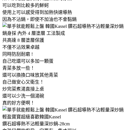
可以吃到比較多的鮮蚵
使用上可以感受得到加熱快速導熱
因為不沾鍋，即使不加油也不會黏鍋
鍋身採 內外 4 層塗層 工法製成
共高達 8 層塗層保護
不僅不沾效果卓越
同時防刮耐磨 !
自己吃還可以多加一顆蛋
青菜多放一些！
還可以換換口味放其他青菜
自己做安心又衛生！
炒完菜煮湯直接上桌
還可以少洗一個湯碗
真的好方便啊！
輕盈寶寶超級喜歡韓國Kassel
鑽石超導熱不沾輕量深炒鍋-28cm