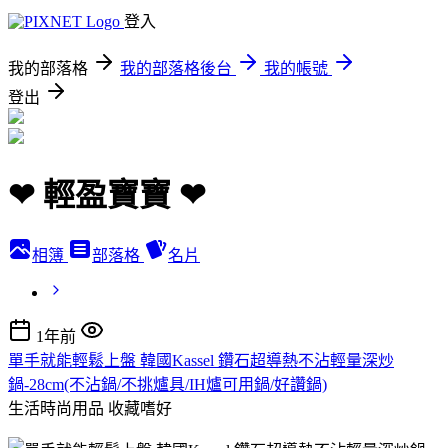
登入
我的部落格
我的部落格後台
我的帳號
登出
❤ 輕盈寶寶 ❤
相簿
部落格
名片
1年前
單手就能輕鬆上盤 韓國Kassel 鑽石超導熱不沾輕量深炒
鍋-28cm(不沾鍋/不挑爐具/IH爐可用鍋/好讚鍋)
生活時尚用品
收藏嗜好