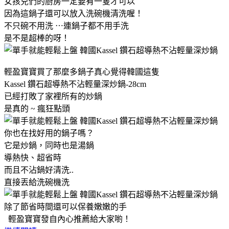
女孩兒們的廚房一定要有一隻才可以
因為這鍋子還可以放入洗碗機清洗喔！
不只碗不用洗 ⋯連鍋子都不用手洗
是不是超棒的呀！
輕盈寶寶買了那麼多鍋子真心覺得韓國這隻
Kassel 鑽石超導熱不沾輕量深炒鍋-28cm
已經打敗了家裡所有的炒鍋
是真的 ~ 瘋狂點頭
你也在找好用的鍋子嗎？
它是炒鍋，同時也是湯鍋
導熱快、超省時
而且不沾鍋好清洗..
直接丟給洗碗機洗
除了節省時間還可以保養嫩嫩的手
輕盈寶寶發自內心推薦給大家喲！