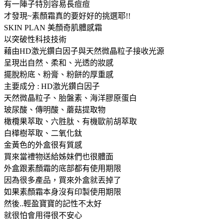
有一陣子特別容易長痘痘
才發現~素顏霜真的要好好的挑選耶!!
SKIN PLAN 美顏奇肌體感霜
以突破性科技技術
藉由HD激光鑽白因子與天然微晶粒子接收光源
呈現出自然、柔和、光透的妝感
擺脫粉底、粉膏、粉餅的厚重感
主要成分 : HD激光鑽白因子
天然微晶粒子、胎盤素、海洋膠原蛋白
玻尿酸、傳明酸、蘑菇提取物
橄欖果萃取、六胜肽、有機歐前胡萃取
白樺樹萃取、二氧化鈦
金黃色的外盒很有質感
買來當禮物送給姊妹們也很體面
外盒跟素顏霜的底部都有使用期限
因為很多產品，買來外盒就丟掉了
如果素顏霜本身沒有印製使用期限
然後..輕盈寶寶的記性不太好
就很怕會用得很不安心