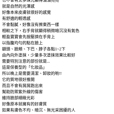
也不會有太多珠光顯得油油亮亮
就是自然的光澤感
好像本來皮膚就很好的感覺
有舒適的輕透感
不會黏膩，好像沒有擦東西一樣
相較之下，右手背就顯得稍微暗沉沒有氣色
輕盈寶寶會先按壓擠在手背上
以指腹均勻的點在臉上
額頭、臉頰、下巴、脖子各點1~2下
由內向外塗抹，少量多次塗抹效果比較好
需要特別注意的部份就是...
這是保養型的「化妝品」
所以晚上是需要清潔、卸妝的喲!!
它的質地很好推開
而且不會有屑屑跑出來
幫助防禦紫外線的傷害
維持臉部細緻光彩
好像原本就擁有的好膚質
如果有膚色不均、暗沉、無光采困擾的人