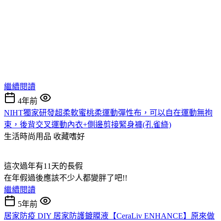
繼續閱讀
4年前
NIHT獨家研發超柔軟蜜桃柔運動彈性布，可以自在運動無拘
束，後背交叉運動內衣+側邊剪接緊身褲(孔雀綠)
生活時尚用品
收藏嗜好
這次過年有11天的長假
在年假過後應該不少人都變胖了吧!!
繼續閱讀
5年前
居家防疫 DIY 居家防護鍍膜液【CeraLiv ENHANCE】原來做