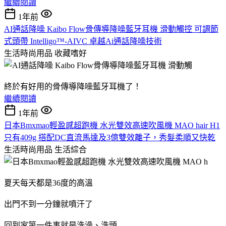
繼續閱讀
1年前
AI通話降噪 Kaibo Flow骨傳導降噪藍牙耳機 滑動觸控 可調節
式頭帶 Intelligo™-AIVC 卓越Ai通話降噪技術
生活時尚用品
收藏嗜好
終於有好用的骨傳導降噪藍牙耳機了！
繼續閱讀
1年前
日本Bmxmao輕盈感超跑機 水光雙效高速吹風機 MAO hair H1
只有409g 搭配DC直流馬達及3億雙效離子，秀髮柔順又快乾
生活時尚用品
生活綜合
夏天每天都是36度的高溫
出門不到一分鐘就噴汗了
回到家第一件事就是洗澡、洗頭