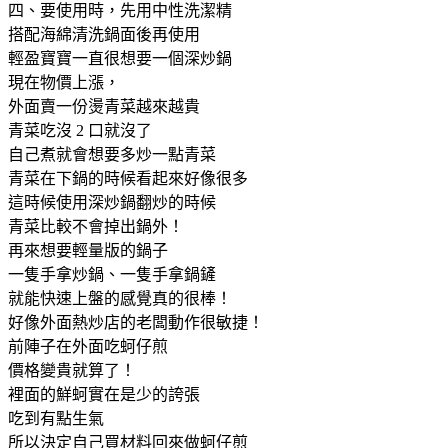
四、要使用時，先用中性洗潔精
搭配海綿清洗鍋面後再使用
輕盈寶寶一直很想要一個深炒鍋
現在物價上漲，
外面賣一份燙青菜越來越貴
青菜吃沒 2 口就沒了
自己煮就會想要多炒一點青菜
青菜在下鍋的時候看起來好像很多
這時候使用深炒鍋翻炒的時候
青菜比較不會掉出鍋外！
再來想要輕量版的鍋子
一隻手拿炒鍋、一隻手拿鍋鏟
就能快速上盤的感覺真的很棒！
好像外面熱炒店的老闆動作很敏捷！
前陣子在外面吃蚵仔煎
價格變貴就算了！
裡面的鮮蚵實在是少的誇張
吃到有點生氣
所以決定自己買材料回來做蚵仔煎