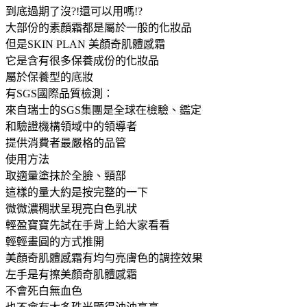
到底過期了沒?!還可以用嗎!?
大部份的素顏霜都是屬於一般的化妝品
但是SKIN PLAN 美顏奇肌體感霜
它是含有很多保養成份的化妝品
屬於保養型的底妝
有SGS國際品質檢測：
來自瑞士的SGS集團是全球在檢驗、鑑定
和驗證機構領域中的領導者
提供消費者最嚴格的品管
使用方法
取適量塗抹於全臉、頸部
這樣的量大約是按完整的一下
微微濃稠狀呈現亮白色乳狀
輕盈寶寶先試在手背上給大家看看
輕輕畫圓的方式推開
美顏奇肌體感霜有均勻亮膚色的調控效果
左手是有擦美顏奇肌體感霜
不會死白無血色