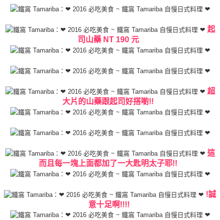
起
司山藥 NT 190 元
超
大片的山藥跟起司好搭喲!!
這
而且每一塊上面都加了一大匙明太子耶!!
!誠
意十足啊!!!!