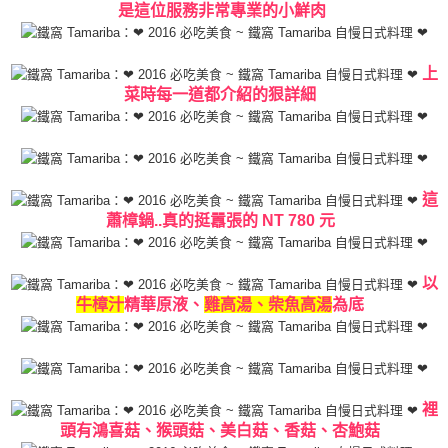
是這位服務非常專業的小鮮肉
上
菜時每一道都介紹的狠詳細
這
蕭樟鍋..真的挺囂張的 NT 780 元
以
牛樟汁
精華原液、
雞高湯、柴魚高湯
為底
裡
頭有鴻喜菇、猴頭菇、美白菇、香菇、杏鮑菇