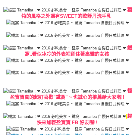
獨
特的風格之外還有SWEET的歐舒丹洗手乳
鐵
窩..看似冰冷的外表裡卻住著高雅的女孩
輕
盈寶寶真的超好喜歡"鐵窩" ~ 也誠心的推薦給大家喲!!
趕
快來加
輕盈寶寶 FB
好友喔!!