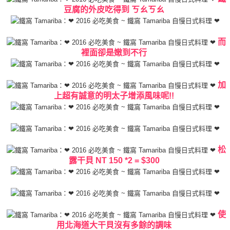
豆腐的外皮吃得到 ㄎㄠㄎㄠ
而
裡面卻是嫩到不行
加
上超有誠意的明太子增添風味呢!!
松
露干貝 NT 150 *2 = $300
使
用北海道大干貝沒有多餘的調味