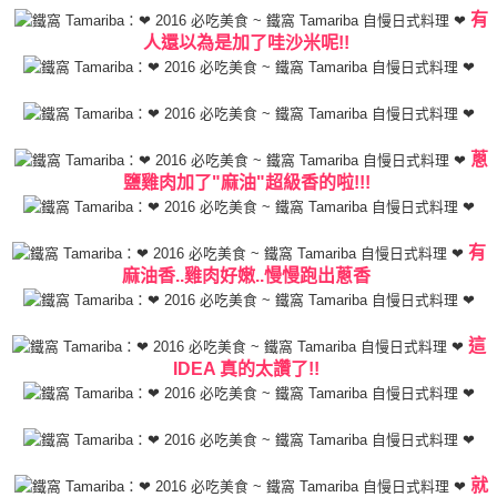
有
人還以為是加了哇沙米呢!!
蔥
鹽雞肉加了"麻油"超級香的啦!!!
有
麻油香..雞肉好嫩..慢慢跑出蔥香
這
IDEA 真的太讚了!!
就