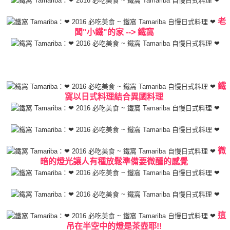
老
闆"小鐵"的家 --> 鐵窩
鐵
窩以日式料理結合異國料理
微
暗的燈光讓人有種放鬆準備要微醺的感覺
這
吊在半空中的燈是茶壺耶!!