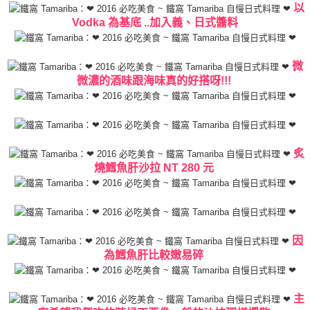
以
Vodka 為基底
..加入義、日式醬料
微
微濃的酒味跟海味真的好搭呀!!!
炙
燒鱈魚肝沙拉 NT 280 元
因
為
鱈魚肝比較嫩易碎
主