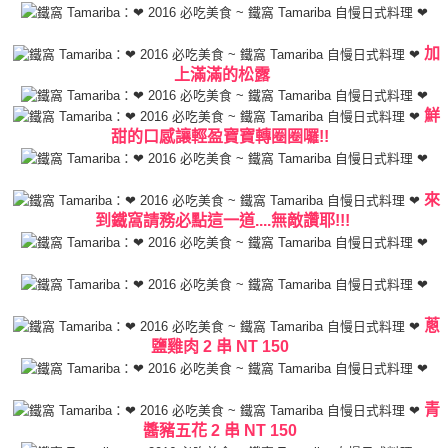
加
上滿滿的松露
鮮
甜的口感讓輕盈寶寶轉圈圈囉!!
來
到鐵窩請務必點這一道....無敵讚耶!!!
蔥
鹽雞肉 2 串 NT 150
青
醬豬五花 2 串 NT 150