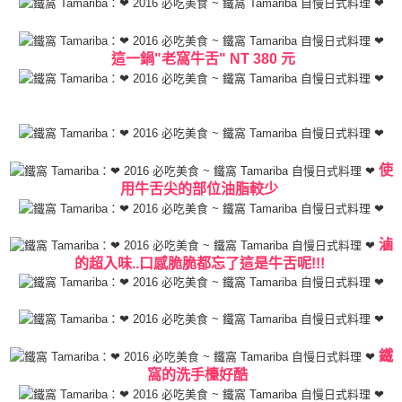
這一鍋"老窩牛舌"
NT 380 元
使
用牛舌尖的部位油脂較少
滷
的超入味..口感脆脆都忘了這是牛舌呢!!!
鐵
窩的洗手檯好酷