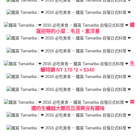
鐵
窩招待的小菜：毛豆、紫洋蔥
生
蠔特調 NT 170 *2 = $340
美
國的生蠔超大顆而且清爽沒有腥味