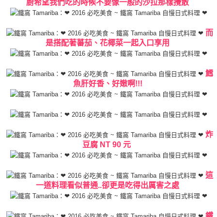
廚希望我們吃的時候不要像一般的沙拉那樣攪散
而
是搭配著蕃茄、花椰菜一起入口享用
鱈
魚肝好香、好嫩啊!!!
炸
豆腐 NT 90 元
這
一道料理看似普通..卻更是吃得出厲害之處
鐵