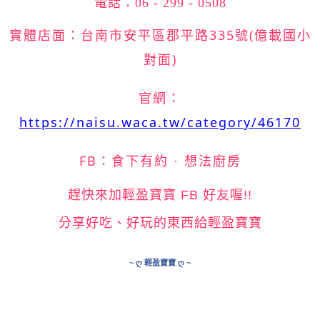
電話：06 - 299 - 0508
實體店面：台南市安平區郡平路335號
(億載國小
對面)
官網：
https://naisu.waca.tw/category/46170
FB：
食下有約 · 想法廚房
趕快來加輕盈寶寶 FB 好友喔!!
分享好吃、好玩的東西給輕盈寶寶
~ ღ 輕盈寶寶 ღ ~