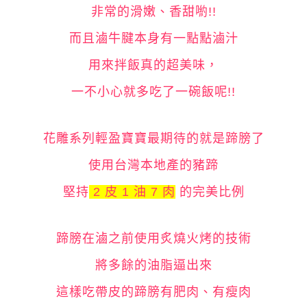
非常的滑嫩、香甜喲!!
而且滷牛腱本身有一點點滷汁
用來拌飯真的超美味，
一不小心就多吃了一碗飯呢!!
花雕系列輕盈寶寶最期待的就是蹄膀了
使用台灣本地產的豬蹄
堅持
2 皮 1 油 7 肉
的完美比例
蹄膀在滷之前使用炙燒火烤的技術
將多餘的油脂逼出來
這樣吃帶皮的蹄膀有肥肉、有瘦肉