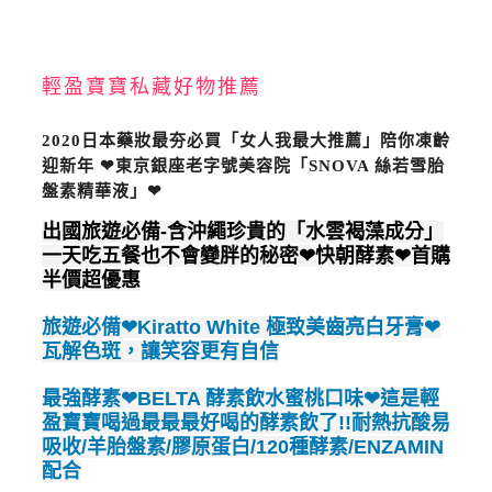
輕盈寶寶私藏好物推薦
2020日本藥妝最夯必買「女人我最大推薦」陪你凍齡
迎新年 ❤東京銀座老字號美容院「SNOVA 絲若雪胎
盤素精華液」❤
出國旅遊必備-含沖繩珍貴的「水雲褐藻成分」
一天吃五餐也不會變胖的秘密❤快朝酵素❤首購
半價超優惠
旅遊必備❤Kiratto White 極致美齒亮白牙膏❤
瓦解色斑，讓笑容更有自信
最強酵素❤BELTA 酵素飲水蜜桃口味❤這是輕
盈寶寶喝過最最最好喝的酵素飲了!!耐熱抗酸易
吸收/羊胎盤素/膠原蛋白/120種酵素/ENZAMIN
配合