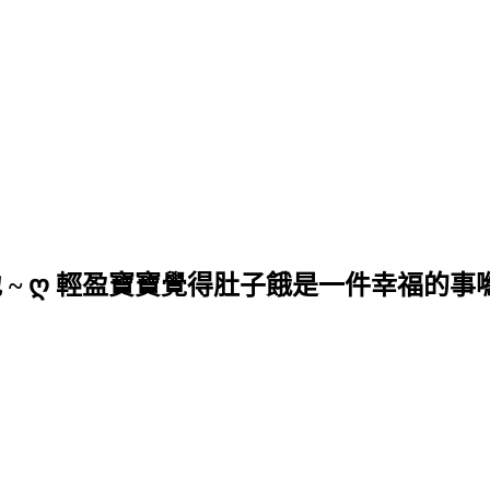
地 ~ ღ 輕盈寶寶覺得肚子餓是一件幸福的