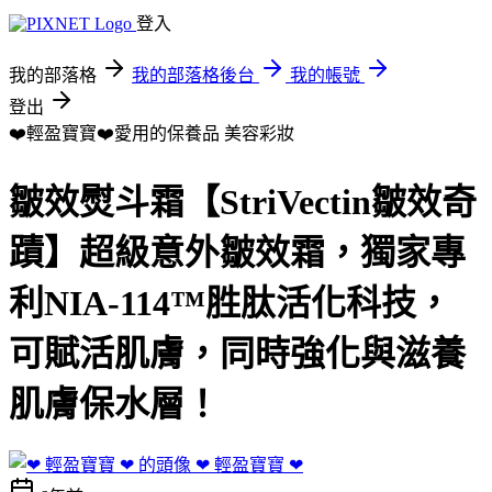
登入
我的部落格
我的部落格後台
我的帳號
登出
❤️輕盈寶寶❤️愛用的保養品
美容彩妝
皺效熨斗霜【StriVectin皺效奇
蹟】超級意外皺效霜，獨家專
利NIA-114™胜肽活化科技，
可賦活肌膚，同時強化與滋養
肌膚保水層！
❤ 輕盈寶寶 ❤