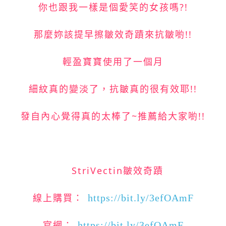
你也跟我一樣是個愛笑的女孩嗎?!
那麼妳該提早擦皺效奇蹟來抗皺喲!!
輕盈寶寶使用了一個月
細紋真的變淡了，抗皺真的很有效耶!!
發自內心覺得真的太棒了~推薦給大家喲!!
StriVectin皺效奇蹟
線上購買：
https://bit.ly/3efOAmF
官網：
https://bit.ly/3efOAmF