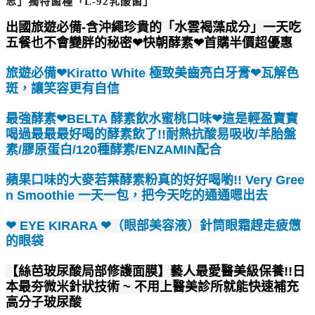
思」獨特菌種「L-92乳酸菌」
出國旅遊必備-含沖繩珍貴的「水雲褐藻成分」一天吃
五餐也不會變胖的秘密❤快朝酵素❤首購半價超優惠
旅遊必備❤Kiratto White 極致美齒亮白牙膏❤瓦解色
斑，讓笑容更有自信
最強酵素❤BELTA 酵素飲水蜜桃口味❤這是輕盈寶寶
喝過最最最好喝的酵素飲了!!耐熱抗酸易吸收/羊胎盤
素/膠原蛋白/120種酵素/ENZAMIN配合
蘋果口味的大麥若葉酵素粉真的好好喝喲!! Very Gree
n Smoothie 一天一包，把今天吃的通通嗯出去
❤ EYE KIRARA ❤（眼部美容液）針筒眼霜趕走疲憊
的眼袋
【絲芭玻尿酸局部修護面膜】藝人最愛醫美級保養!!日
本最夯微米針狀技術 ~ 不用上醫美診所就能快速補充
高分子玻尿酸